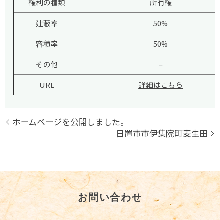
権利の種類
所有権
建蔽率
50%
容積率
50%
その他
–
URL
詳細はこちら
ホームページを公開しました。
日置市市伊集院町麦生田
お問い合わせ