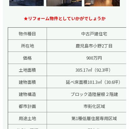
★リフォーム物件としていかがでしょうか
物件種目
中古戸建住宅
所在地
鹿児島市小野2丁目
価格
900万円
土地面積
305.17㎡（92.3坪）
建物面積
延べ床面積101.3㎡（30.6坪）
建物構造
ブロック造陸屋根２階建
都市計画
市街化区域
用途土地
第1種低層住居専用区域