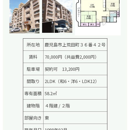
所在地
鹿児島市上荒田町３６番４２号
賃料
70,000円（共益費2,000円）
駐車場
契約可 13,200円
間取り
2LDK（和6・洋6・LDK12）
専有面積
58.2㎡
建物階
４階建 / ２階
部屋向き
東
築年月日
1988年03月